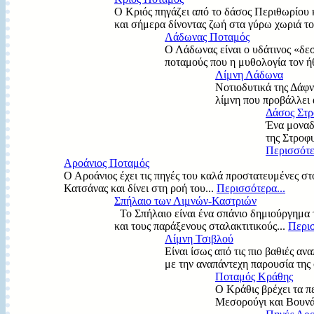
Ο Κριός πηγάζει από το δάσος Περιθωρίου κ
και σήμερα δίνοντας ζωή στα γύρω χωριά το
Λάδωνας Ποταμός
Ο Λάδωνας είναι ο υδάτινος «δε
ποταμούς που η μυθολογία τον ήθ
Λίμνη Λάδωνα
Νοτιοδυτικά της Δάφν
λίμνη που προβάλλει 
Δάσος Στρ
Ένα μοναδ
της Στροφυ
Περισσότε
Αροάνιος Ποταμός
Ο Αροάνιος έχει τις πηγές του καλά προστατευμένες στ
Κατσάνας και δίνει στη ροή του...
Περισσότερα...
Σπήλαιο των Λιμνών-Καστριών
Το Σπήλαιο είναι ένα σπάνιο δημιούργημα τ
και τους παράξενους σταλακτιτικούς...
Περισ
Λίμνη Τσιβλού
Είναι ίσως από τις πιο βαθιές αν
με την αναπάντεχη παρουσία της 
Ποταμός Κράθης
Ο Κράθις βρέχει τα 
Μεσορούγι και Βουνάκι