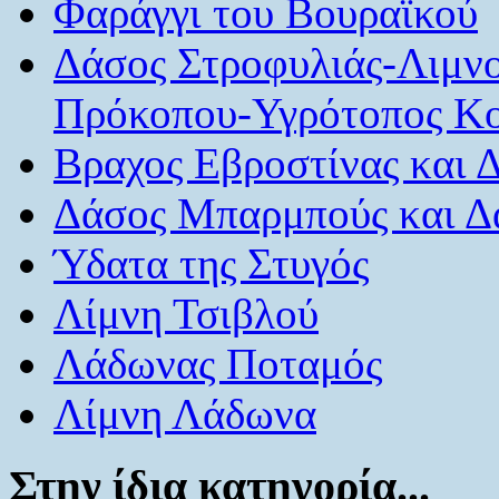
Φαράγγι του Βουραϊκού
Δάσος Στροφυλιάς-Λιμν
Πρόκοπου-Υγρότοπος Κο
Βραχος Εβροστίνας και 
Δάσος Μπαρμπούς και Δ
Ύδατα της Στυγός
Λίμνη Τσιβλού
Λάδωνας Ποταμός
Λίμνη Λάδωνα
Στην ίδια κατηγορία...