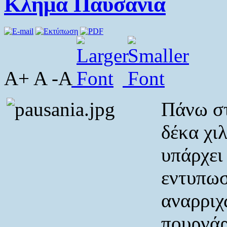
Κλήμα Παυσανία
A+ A -A
Πάνω στ
δέκα χι
υπάρχει
εντυπωσ
αναρριχ
πουρνάρ