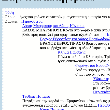
Φύση
Όλοι οι μήνες του χρόνου συνιστούν μια γοητευτική εμπειρία για τ
ιδανικές...
Περισσότερα...
Δάσος Μπαρμπούς και Δάσος Κάνισκας
ΔΑΣΟΣ ΜΠΑΡΜΠΟΥΣ Κοντά στο χωριό Νάσια στο Αφροδ
βλάστηση αποτελεί μια πραγματικά αξιοθαύμαστη...
Πε
Βραχος Εβροστίνας και Δάσος Περιθωρίου
ΒΡΑΧΟΣ ΕΒΡΟΣΤΙΝΑΣ Ο βράχος αυτός είναι
από το βράχο «περνάει» η υδροδότηση της α
Κλήμα Παυσανία
Πάνω στο δρόμο Κλειτορίας-Τρίπ
τρεις εντυπωσιακά υπερμεγέθεις 
Φαράγγι του Βουραϊκ
Από το φαράγγι του Β
σπαθί του στη θέση «
Ύδατα της
Στη βραχώ
μέτρων βρί
Περισσότε
Τευθέας Ποταμός
Πηγάζει απ’ την καρδιά του Ερύμανθου, κάτω από τις 
εντυπωσιακή χαράδρα μεταξύ Ωλονού (2.221...
Περισσό
Κριός Ποταμός