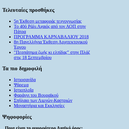
Τελευταίες προσθήκες
5η Έκθεση μεταφοράς τεχνογνωσίας
Το 40ό Ράλι Αχαιός από τον ΑΟΠ στην
Πάτρα
ΠΡΟΓΡΑΜΜΑ ΚΑΡΝΑΒΑΛΙΟΥ 2018
8η Πανελλήνια Έκθεση Αρχιτεκτονικού
Έργου
"Περπάτημα ζωής κι ελπίδας" στην Πλάζ
στις 18 Σεπτεμβρίου
Τα πιο δημοφιλή
Ιστιοσανίδα
Ψάρεμα
Ιστιοπλοΐα
Φαράγγι του Βουραϊκού
Σπήλαιο των Λιμνών-Καστριών
Μοναστήρια και Εκκλησίες
Ψηφοφορίες
Ποια είναι το ομορφότερο Αχαϊκό όρος;