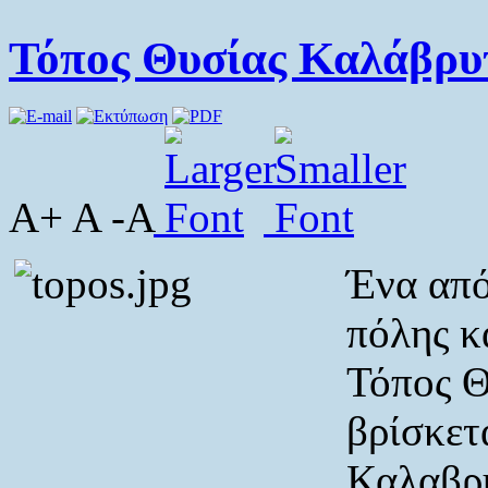
Τόπος Θυσίας Καλάβρυ
A+ A -A
Ένα από
πόλης κ
Τόπος Θ
βρίσκετ
Καλαβρύ