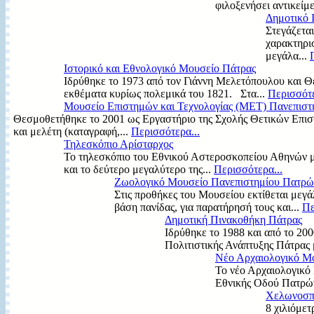
φιλοξενήσει αντικείμ
Δημοτικό 
Στεγάζεται
χαρακτηρισ
μεγάλα...
Ιστορικό και Εθνολογικό Μουσείο Πάτρας
Ιδρύθηκε το 1973 από τον Γιάννη Μελετόπουλου και 
εκθέματα κυρίως πολεμικά του 1821. Στα...
Περισσότε
Μουσείο Επιστημών και Τεχνολογίας (MET) Πανεπισ
Θεσμοθετήθηκε το 2001 ως Εργαστήριο της Σχολής Θετικών Επισ
και μελέτη (καταγραφή,...
Περισσότερα...
Τηλεσκόπιο Αρίσταρχος
Το τηλεσκόπιο του Εθνικού Αστεροσκοπείου Αθηνών 
και το δεύτερο μεγαλύτερο της...
Περισσότερα...
Ζωολογικό Μουσείο Πανεπιστημίου Πατρώ
Στις προθήκες του Μουσείου εκτίθεται μεγ
βάση πανίδας, για παρατήρησή τους και...
Πε
Δημοτική Πινακοθήκη Πάτρας
Ιδρύθηκε το 1988 και από το 200
Πολιτιστικής Ανάπτυξης Πάτρας 
Νέο Αρχαιολογικό Μο
Το νέο Αρχαιολογικό 
Εθνικής Οδού Πατρών 
Χελωνοσπ
8 χιλιόμετ