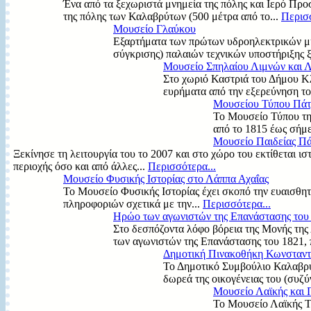
Ένα από τα ξεχωριστά μνημεία της πόλης και Ιερό Προ
της πόλης των Καλαβρύτων (500 μέτρα από το...
Περισσ
Μουσείο Γλαύκου
Εξαρτήματα των πρώτων υδροηλεκτρικών μηχ
σύγκρισης) παλαιών τεχνικών υποστήριξης 
Μουσείο Σπηλαίου Λιμνών και 
Στο χωριό Καστριά του Δήμου Κλ
ευρήματα από την εξερεύνηση το
Μουσείου Τύπου Πάτ
Το Μουσείο Τύπου τη
από το 1815 έως σήμε
Μουσείο Παιδείας Π
Ξεκίνησε τη λειτουργία του το 2007 και στο χώρο του εκτίθεται 
περιοχής όσο και από άλλες...
Περισσότερα...
Μουσείο Φυσικής Ιστορίας στο Λάππα Αχαΐας
Το Μουσείο Φυσικής Ιστορίας έχει σκοπό την ευαισθη
πληροφοριών σχετικά με την...
Περισσότερα...
Ηρώο των αγωνιστών της Επανάστασης του
Στο δεσπόζοντα λόφο βόρεια της Μονής της
των αγωνιστών της Επανάστασης του 1821, 
Δημοτική Πινακοθήκη Κωνσταν
Το Δημοτικό Συμβούλιο Καλαβρύ
δωρεά της οικογένειας του (συζύ
Μουσείο Λαϊκής και 
Το Μουσείο Λαϊκής Τ