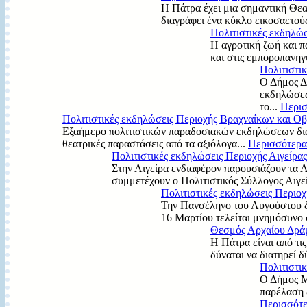
Η Πάτρα έχει μια σημαντική Θεα
διαγράφει ένα κύκλο εικοσαετού
Πολιτιστικές εκδηλώ
Η αγροτική ζωή και π
και στις εμποροπανηγύ
Πολιτιστι
Ο Δήμος Δ
εκδηλώσεω
το...
Περισ
Πολιτιστικές εκδηλώσεις Περιοχής Βραχναΐκων και Ο
Εξαήμερο πολιτιστικών παραδοσιακών εκδηλώσεων διορ
θεατρικές παραστάσεις από τα αξιόλογα...
Περισσότερα.
Πολιτιστικές εκδηλώσεις Περιοχής Αιγείρας
Στην Αιγείρα ενδιαφέρον παρουσιάζουν τα Α
συμμετέχουν ο Πολιτιστικός Σύλλογος Αιγεί
Πολιτιστικές εκδηλώσεις Περιοχ
Την Πανσέληνο του Αυγούστου δί
16 Μαρτίου τελείται μνημόσυνο
Θεσμός Αρχαίου Δρά
Η Πάτρα είναι από τι
δύναται να διατηρεί δ
Πολιτιστι
Ο Δήμος Μ
παρέλαση 
Περισσότε