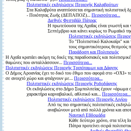
Πολιτιστικές εκδηλώσεις Περιοχής Καλαβρύτων
Στα Καλαβρύτα αναπτύσσεται σημαντική πολιτιστική δ
- Ποιότητας Ζωής (ΔΕΠΑΠΟΖ)...
Περισσότερα...
Διεθνές Φεστιβάλ Πάτρας
Η πρωτεύουσα της Αχαΐας είναι γνωστή και γ
Σεπτέμβριο και κάνει κυρίως το Ρωμαϊκό της
Πολιτιστικές εκδηλώσεις Περιο
Το "Πολιτιστικό Καλοκαίρι" και
τους σημαντικότερους θεσμούς π
Παράδοση και Πολιτισμός
Η Αχαΐα κρατάει ακόμη τις δικές της παραδοσιακές και πολιτισμικ
θαμώνες που ανταλλάσσουν...
Περισσότερα...
Πολιτιστικές εκδηλώσεις Περιοχής Τριπόταμων και Δάφνης
Ο Δήμος Αροανίας έχει το δικό του έθιμο που αφορά στο «ΟΧΙ» τ
σε ανοιχτό χώρο και φτιάχνουν με...
Περισσότερα...
Πολιτιστικές εκδηλώσεις Περιοχής Ροδοδάφνης
Οι εκδηλώσεις στο Δήμο Συμπολιτείας έχουν «άρωμα σ
χαρακτήρα καρναβαλικό, αθλιτικό και...
Περισσότερα...
Πολιτιστικές εκδηλώσεις Περιοχής Αιγίου
Από τις πιο σημαντικές πολιτιστικές εκδηλώ
αναβιώνουν μετά από πολλά χρόνια και αποτ
Ναυτική Εβδομάδα
Κάθε δεύτερο χρόνο, στα τέλη Ιο
Πάτρα προτείνει σειρά πολιτιστ
Διεθνές Φεστιβάλ Θε