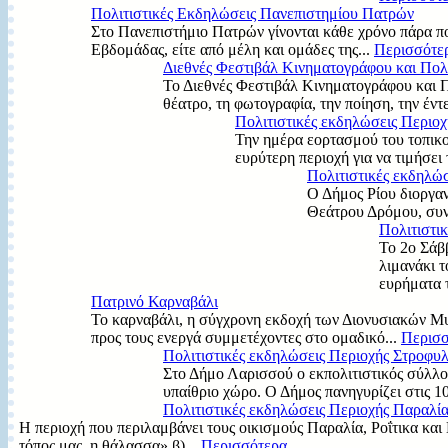
Πολιτιστικές Εκδηλώσεις Πανεπιστημίου Πατρών
Στο Πανεπιστήμιο Πατρών γίνονται κάθε χρόνο πάρα πο
Εβδομάδας, είτε από μέλη και ομάδες της...
Περισσότερ
Διεθνές Φεστιβάλ Κινηματογράφου και Πολ
Το Διεθνές Φεστιβάλ Κινηματογράφου και Π
θέατρο, τη φωτογραφία, την ποίηση, την έντ
Πολιτιστικές εκδηλώσεις Περιοχ
Την ημέρα εορτασμού του τοπικο
ευρύτερη περιοχή για να τιμήσει
Πολιτιστικές εκδηλώσ
Ο Δήμος Ρίου διοργα
Θεάτρου Δρόμου, συν
Πολιτιστι
Το 2ο Σάβ
λιμανάκι 
ευρήματα 
Πατρινό Καρναβάλι
Το καρναβάλι, η σύγχρονη εκδοχή των Διονυσιακών Μυ
προς τους ενεργά συμμετέχοντες στο ομαδικό...
Περισσ
Πολιτιστικές εκδηλώσεις Περιοχής Στροφυ
Στο Δήμο Λαρισσού ο εκπολιτιστικός σύλλο
υπαίθριο χώρο. Ο Δήμος πανηγυρίζει στις 1
Πολιτιστικές εκδηλώσεις Περιοχής Παραλία
Η περιοχή που περιλαμβάνει τους οικισμούς Παραλία, Ροΐτικα και Μ
τόπος μας, η θάλασσα» β)...
Περισσότερα...